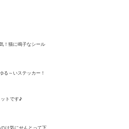
気！猫に鳴子なシール
ゆる～いステッカー！
ットです♪
いのは気にせんとって下