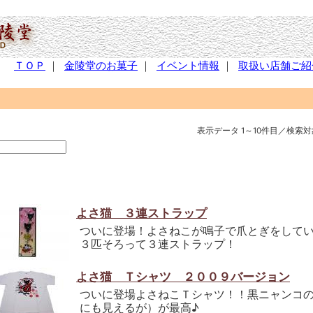
ＴＯＰ
｜
金陵堂のお菓子
｜
イベント情報
｜
取扱い店舗ご紹
表示データ 1～10件目／検索対
よさ猫 ３連ストラップ
ついに登場！よさねこが鳴子で爪とぎをして
３匹そろって３連ストラップ！
よさ猫 Ｔシャツ ２００９バージョン
ついに登場よさねこＴシャツ！！黒ニャンコの
にも見えるが）が最高♪