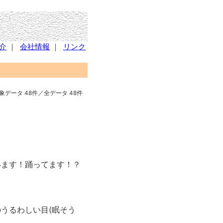
介
｜
会社情報
｜
リンク
象データ 48件／全データ 48件
います！踊ってます！？
うるわしい目(眠そう