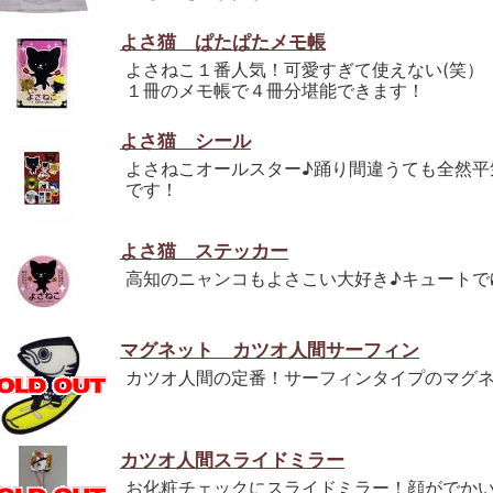
よさ猫 ぱたぱたメモ帳
よさねこ１番人気！可愛すぎて使えない(笑）
１冊のメモ帳で４冊分堪能できます！
よさ猫 シール
よさねこオールスター♪踊り間違うても全然平
です！
よさ猫 ステッカー
高知のニャンコもよさこい大好き♪キュートで
マグネット カツオ人間サーフィン
カツオ人間の定番！サーフィンタイプのマグネ
カツオ人間スライドミラー
お化粧チェックにスライドミラー！顔がでか