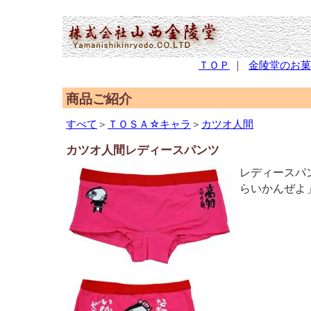
(2,951,329 - 282 - 1,227)
ＴＯＰ
｜
金陵堂のお菓
商品ご紹介
すべて
＞
ＴＯＳＡ☆キャラ
＞
カツオ人間
カツオ人間レディースパンツ
レディースパ
らいかんぜよ