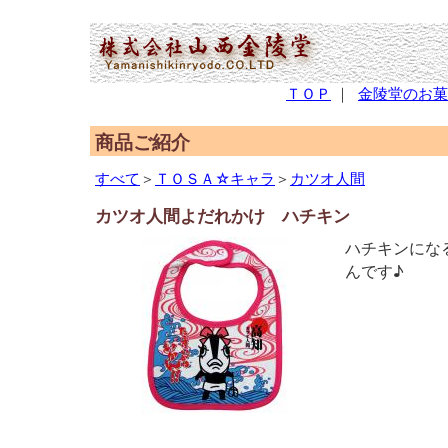
(2,951,111 - 64 - 1,227)
ＴＯＰ
｜
金陵堂のお菓
商品ご紹介
すべて
＞
ＴＯＳＡ☆キャラ
＞
カツオ人間
カツオ人間よだれかけ ハチキン
ハチキンにな
んです♪