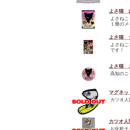
よさ猫 
よさねこ
１冊のメ
よさ猫 
よさねこ
です！
よさ猫 
高知のニ
マグネッ
カツオ人
カツオ人
お化粧チ