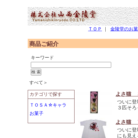
(2,951,970 - 357 - 566)
ＴＯＰ
｜
金陵堂のお菓
商品ご紹介
キーワード
すべて＞
よさ猫 
カテゴリで探す
ついに登
ＴＯＳＡ☆キャラ
３匹そろ
お菓子
よさ猫 
ついに登
にも見え