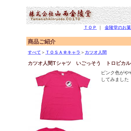
(2,951,897 - 284 - 566)
ＴＯＰ
｜
金陵堂のお菓
商品ご紹介
すべて
＞
ＴＯＳＡ☆キャラ
＞
カツオ人間
カツオ人間Tシャツ いごっそう トロピカル
ピンク色がや
してみました