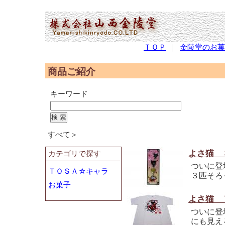
(2,951,112 - 65 - 1,227)
ＴＯＰ
｜
金陵堂のお菓
商品ご紹介
キーワード
すべて＞
よさ猫 
カテゴリで探す
ついに登
ＴＯＳＡ☆キャラ
３匹そろ
お菓子
よさ猫 
ついに登
にも見え