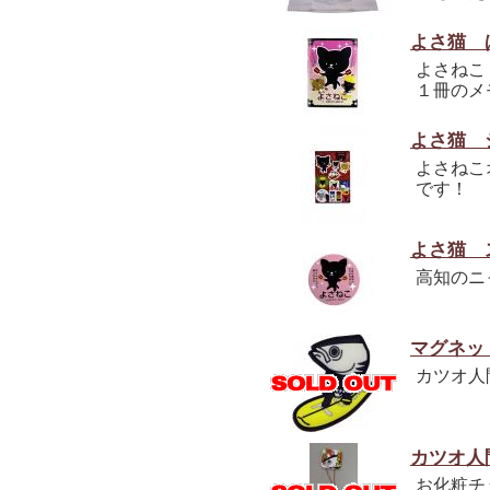
よさ猫 
よさねこ
１冊のメ
よさ猫 
よさねこ
です！
よさ猫 
高知のニ
マグネッ
カツオ人
カツオ人
お化粧チ