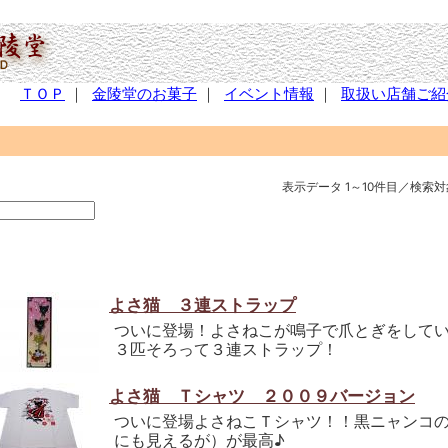
ＴＯＰ
｜
金陵堂のお菓子
｜
イベント情報
｜
取扱い店舗ご紹
表示データ 1～10件目／検索対
よさ猫 ３連ストラップ
ついに登場！よさねこが鳴子で爪とぎをして
３匹そろって３連ストラップ！
よさ猫 Ｔシャツ ２００９バージョン
ついに登場よさねこＴシャツ！！黒ニャンコの
にも見えるが）が最高♪