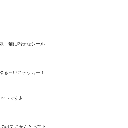
気！猫に鳴子なシール
ゆる～いステッカー！
ットです♪
いのは気にせんとって下