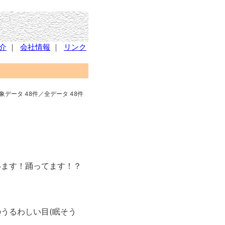
介
｜
会社情報
｜
リンク
象データ 48件／全データ 48件
います！踊ってます！？
うるわしい目(眠そう