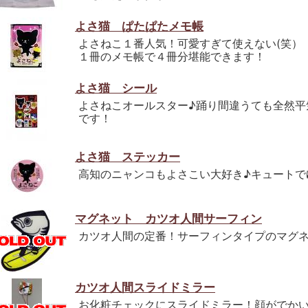
よさ猫 ぱたぱたメモ帳
よさねこ１番人気！可愛すぎて使えない(笑）
１冊のメモ帳で４冊分堪能できます！
よさ猫 シール
よさねこオールスター♪踊り間違うても全然平
です！
よさ猫 ステッカー
高知のニャンコもよさこい大好き♪キュートで
マグネット カツオ人間サーフィン
カツオ人間の定番！サーフィンタイプのマグネ
カツオ人間スライドミラー
お化粧チェックにスライドミラー！顔がでか