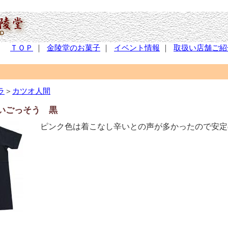
ＴＯＰ
｜
金陵堂のお菓子
｜
イベント情報
｜
取扱い店舗ご紹
ラ
＞
カツオ人間
いごっそう 黒
ピンク色は着こなし辛いとの声が多かったので安定