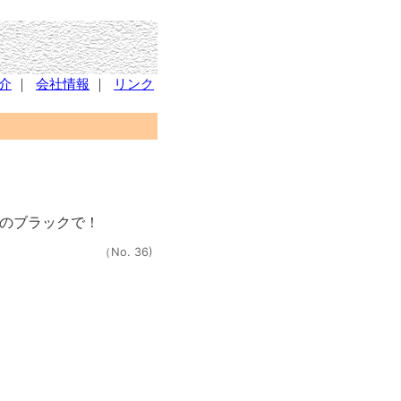
介
｜
会社情報
｜
リンク
のブラックで！
（No. 36)